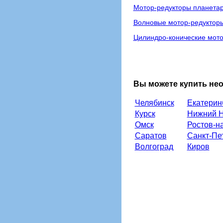
Мотор-редукторы планета
Волновые мотор-редуктор
Цилиндро-конические мото
Вы можете купить не
Челябинск
Екатерин
Курск
Нижний Н
Омск
Ростов-н
Саратов
Санкт-Пе
Волгоград
Киров