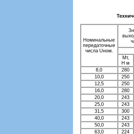
Технич
Зн
выхо
Номинальные
ч
передаточные
числа Uном.
Мт,
Н м
8,0
280
10,0
250
12,5
250
16,0
280
20,0
243
25,0
243
31,5
300
40,0
243
50,0
243
63,0
224