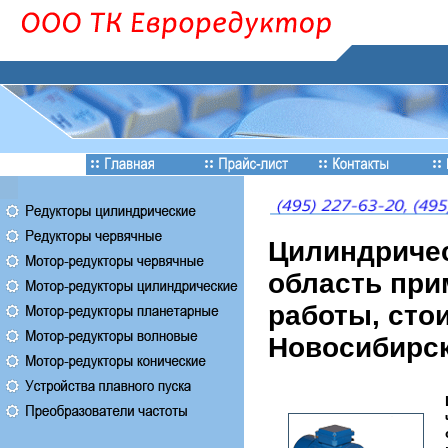
Цилиндричес
область при
работы, сто
Новосибирск