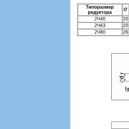
Типоразмер
l7
редуктора
2Ч40
20
2Ч63
20
2Ч80
26